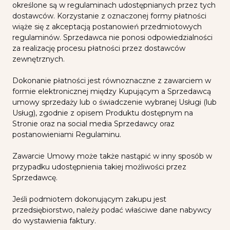
określone są w regulaminach udostępnianych przez tych
dostawców. Korzystanie z oznaczonej formy płatności
wiąże się z akceptacją postanowień przedmiotowych
regulaminów. Sprzedawca nie ponosi odpowiedzialności
za realizację procesu płatności przez dostawców
zewnętrznych.
Dokonanie płatności jest równoznaczne z zawarciem w
formie elektronicznej między Kupującym a Sprzedawcą
umowy sprzedaży lub o świadczenie wybranej Usługi (lub
Usług), zgodnie z opisem Produktu dostępnym na
Stronie oraz na social media Sprzedawcy oraz
postanowieniami Regulaminu.
Zawarcie Umowy może także nastąpić w inny sposób w
przypadku udostępnienia takiej możliwości przez
Sprzedawcę.
Jeśli podmiotem dokonującym zakupu jest
przedsiębiorstwo, należy podać właściwe dane nabywcy
do wystawienia faktury.