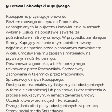
§8 Prawa i obowiązki Kupującego
Kupującemu przysługuje prawo do:
Bezterminowego dostępu do Produktów
udostępnianych Kupującemu indywidualnie, w ramach
wybranej Usługi, na podstawie zawartej za
pośrednictwem Strony umowy. W przypadku zamknięcia
Strony, Kupujący zostanie o tym poinformowany
najpóźniej na tydzień przed planowanym zamknięciem,
w celu umożliwienia mu zapisania materiałów na
prywatnym nośniku pamięci.
Poszanowania godności, a także uprzejmego
traktowania przez Pracowników Sprzedawcy.
Zachowania w tajemnicy przez Pracowników
Sprzedawcy danych Kupującego.
Dostępu do materiałów dydaktycznych, udostępnianych
w formie elektronicznej lub papierowej i uczestniczenia w
procesie edukacyjnym, w ramach zawartej Umowy.
Uczestnictwa w promocjach i konkursach.
Przeglądania ofert pracy udostępnianych za pomocą
Strony, social media Sprzedawcy.