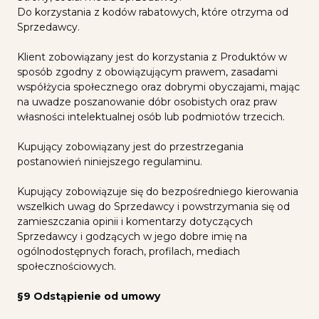
Do korzystania z kodów rabatowych, które otrzyma od
Sprzedawcy.
Klient zobowiązany jest do korzystania z Produktów w
sposób zgodny z obowiązującym prawem, zasadami
współżycia społecznego oraz dobrymi obyczajami, mając
na uwadze poszanowanie dóbr osobistych oraz praw
własności intelektualnej osób lub podmiotów trzecich.
Kupujący zobowiązany jest do przestrzegania
postanowień niniejszego regulaminu.
Kupujący zobowiązuje się do bezpośredniego kierowania
wszelkich uwag do Sprzedawcy i powstrzymania się od
zamieszczania opinii i komentarzy dotyczących
Sprzedawcy i godzących w jego dobre imię na
ogólnodostępnych forach, profilach, mediach
społecznościowych.
§9 Odstąpienie od umowy