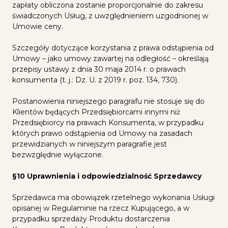
zapłaty obliczona zostanie proporcjonalnie do zakresu
świadczonych Usług, z uwzględnieniem uzgodnionej w
Umowie ceny.
Szczegóły dotyczące korzystania z prawa odstąpienia od
Umowy – jako umowy zawartej na odległość – określają
przepisy ustawy z dnia 30 maja 2014 r. o prawach
konsumenta (t. j.: Dz. U. z 2019 r. poz. 134, 730).
Postanowienia niniejszego paragrafu nie stosuje się do
Klientów będących Przedsiębiorcami innymi niż
Przedsiębiorcy na prawach Konsumenta, w przypadku
których prawo odstąpienia od Umowy na zasadach
przewidzianych w niniejszym paragrafie jest
bezwzględnie wyłączone.
§10 Uprawnienia i odpowiedzialność Sprzedawcy
Sprzedawca ma obowiązek rzetelnego wykonania Usługi
opisanej w Regulaminie na rzecz Kupującego, a w
przypadku sprzedaży Produktu dostarczenia