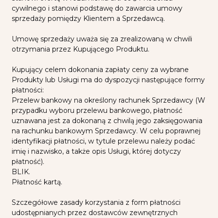
cywilnego i stanowi podstawę do zawarcia umowy
sprzedaży pomiędzy Klientem a Sprzedawcą.
Umowę sprzedaży uważa się za zrealizowaną w chwili
otrzymania przez Kupującego Produktu.
Kupujący celem dokonania zapłaty ceny za wybrane
Produkty lub Usługi ma do dyspozycji następujące formy
płatności:
Przelew bankowy na określony rachunek Sprzedawcy (W
przypadku wyboru przelewu bankowego, płatność
uznawana jest za dokonaną z chwilą jego zaksięgowania
na rachunku bankowym Sprzedawcy. W celu poprawnej
identyfikacji płatności, w tytule przelewu należy podać
imię i nazwisko, a także opis Usługi, której dotyczy
płatność).
BLIK.
Płatność kartą.
Szczegółowe zasady korzystania z form płatności
udostępnianych przez dostawców zewnętrznych