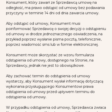
Konsument, który zawarł ze Sprzedawcą umowę na
odległość, ma prawo odstąpić od umowy bez podawania
przyczyny w terminie 14 dni od dnia zawarcia umowy.
Aby odstąpić od umowy, Konsument musi
poinformować Sprzedawcę o swojej decyzji o odstąpieniu
od umowy w drodze jednoznacznego oświadczenia, na
przykład poprzez wysłanie pisma pocztą, telefonicznie,
poprzez wiadomość sms lub w formie elektronicznej.
Konsument może skorzystać ze wzoru formularza
odstąpienia od umowy, dostępnego na Stronie, na
Sprzedawcy, jednak nie jest to obowiązkowe.
Aby zachować termin do odstąpienia od umowy
wystarczy, aby Konsument wysłał informację dotyczącą
wykonania przysługującego Konsumentowi prawa
odstąpienia od umowy przed upływem terminu do
odstąpienia od umowy.
W przypadku odstąpienia od umowy, Sprzedawca zwraca