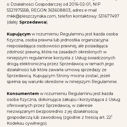
o Działalności Gospodarczej od 2016-02-01, NIP
5321975558, REGON 363608803, adres e-mail
mkk@pleszczynska.com
, telefon kontaktowy: 531677497
(dalej:
Sprzedawca
).
Kupującym
w rozumieniu Regulaminu jest każda osoba
fizyczna, osoba prawna lub jednostka organizacyjna
nieposiadająca osobowości prawnej, ale posiadająca
zdolność prawną, która na zasadach określonych w
niniejszym regulaminie korzysta z Usług świadczonych
drogą elektroniczną przez Sprzedawcę w ramach jego
działalności lub która zawarła umowę sprzedaży ze
Sprzedawcą. Kupującym Strony można zostać, jeżeli
spełnia się warunki określone w niniejszym Regulaminie.
Konsumentem
w rozumieniu Regulaminu jest każda
osoba fizyczna, dokonująca zakupu i korzystająca z Usług
oferowanych przez Sprzedawcę, w zakresie
niezwiązanym bezpośrednio z jej działalnością
1
gospodarczą lub zawodową (zgodnie z treścią art. 22
Kodeksu cywilnego).