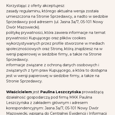
Korzystając z oferty akceptujesz:
zasady regulaminu, którego aktualna wersja została
umieszczona na Stronie Sprzedawcy, a nadto w siedzibie
Sprzedawcy pod adresem (ul. Jasna 3a/7, 05-101 Nowy
Dwór Mazowiecki).
politykę prywatności, która zawiera informacje na temat
prywatności Kupującego oraz plików cookies
wykorzystywanych przez profile stworzone w mediach
społecznościowych oraz Stronę, którą znajdziesz na w
wersji papierowej w siedzibie firmy, a także na Stronie
Sprzedawcy.
informacje związane z ochroną danych osobowych i
związanych z tym praw Kupującego, a która to dostępna
jest w wersji papierowej w siedzibie firmy, a także na
Stronie Sprzedawcy.
Właścicielem
jest
Paulina Leszczyńska
prowadzącą
działalność gospodarczą pod firmą MKK Paulina
Leszczyńska z zakładem głównym i adresem
korespondencyjnym: Jasna 3a/7, 05-101 Nowy Dwór
Mazowiecki, wpisaną do Centralnej Ewidencji i Informacji