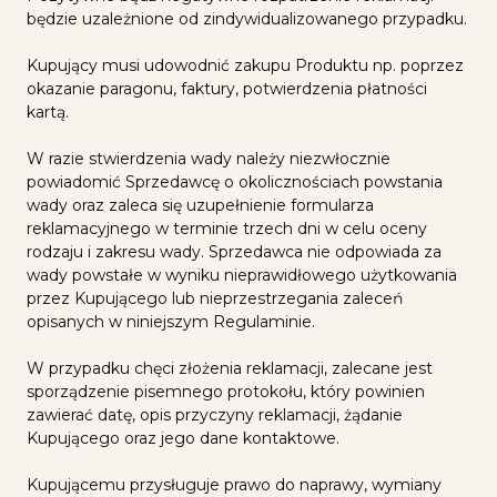
będzie uzależnione od zindywidualizowanego przypadku.
Kupujący musi udowodnić zakupu Produktu np. poprzez
okazanie paragonu, faktury, potwierdzenia płatności
kartą.
W razie stwierdzenia wady należy niezwłocznie
powiadomić Sprzedawcę o okolicznościach powstania
wady oraz zaleca się uzupełnienie formularza
reklamacyjnego w terminie trzech dni w celu oceny
rodzaju i zakresu wady. Sprzedawca nie odpowiada za
wady powstałe w wyniku nieprawidłowego użytkowania
przez Kupującego lub nieprzestrzegania zaleceń
opisanych w niniejszym Regulaminie.
W przypadku chęci złożenia reklamacji, zalecane jest
sporządzenie pisemnego protokołu, który powinien
zawierać datę, opis przyczyny reklamacji, żądanie
Kupującego oraz jego dane kontaktowe.
Kupującemu przysługuje prawo do naprawy, wymiany