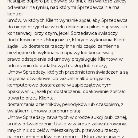
nastąpić dopiero po upływie 30 dni, a ich wartość zależy
od wahań na rynku, nad którymi Sprzedawca nie ma
kontroli,
umów, w których Klient wyraźnie żądał, aby Sprzedawca
do niego przyjechał w celu dokonania pilnej naprawy lub
konserwacji, przy czym, jeżeli Sprzedawca świadczy
dodatkowo inne Usługi niż te, których wykonania Klient
żądał, lub dostarcza rzeczy inne niż części zamienne
niezbędne do wykonania naprawy lub konserwacji –
prawo odstąpienia od umowy przysługuje Klientowi w
odniesieniu do dodatkowych Usług lub rzeczy,
Umów Sprzedaży, których przedmiotem świadczenia są
nagrania dźwiękowe lub wizualne albo programy
komputerowe dostarczane w zapieczętowanym
opakowaniu, jeżeli po dostarczeniu opakowanie zostało
otwarte przez Klienta,
dostarczania dzienników, periodyków lub czasopism, z
wyjątkiem umowy o prenumeratę,
Umów Sprzedaży zawartych w drodze aukcji publicznej,
umów o świadczenie Usług w zakresie zakwaterowania,
innych niż do celów mieszkalnych, przewozu rzeczy,
najmu samochodów, gastronomii, Usług związanych z