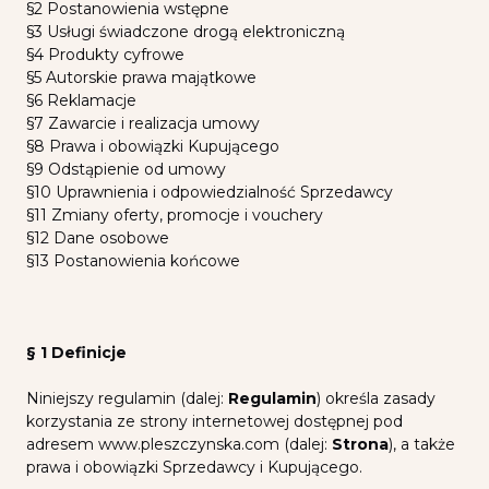
§2 Postanowienia wstępne
§3 Usługi świadczone drogą elektroniczną
§4 Produkty cyfrowe
§5 Autorskie prawa majątkowe
§6 Reklamacje
§7 Zawarcie i realizacja umowy
§8 Prawa i obowiązki Kupującego
§9 Odstąpienie od umowy
§10 Uprawnienia i odpowiedzialność Sprzedawcy
§11 Zmiany oferty, promocje i vouchery
§12 Dane osobowe
§13 Postanowienia końcowe
§ 1
Definicje
Niniejszy regulamin (dalej:
Regulamin
) określa zasady
korzystania ze strony internetowej dostępnej pod
adresem www.pleszczynska.com (dalej:
Strona
), a także
prawa i obowiązki Sprzedawcy i Kupującego.