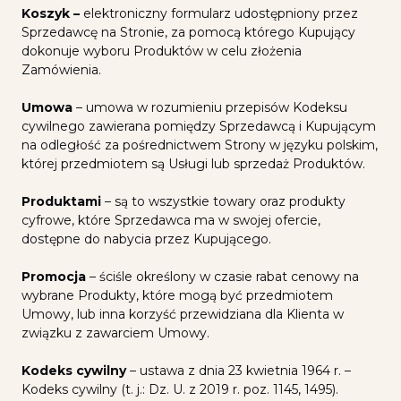
Koszyk –
elektroniczny formularz udostępniony przez
Sprzedawcę na Stronie, za pomocą którego Kupujący
dokonuje wyboru Produktów w celu złożenia
Zamówienia.
Umowa
– umowa w rozumieniu przepisów Kodeksu
cywilnego zawierana pomiędzy Sprzedawcą i Kupującym
na odległość za pośrednictwem Strony w języku polskim,
której przedmiotem są Usługi lub sprzedaż Produktów.
Produktami
– są to wszystkie towary oraz produkty
cyfrowe, które Sprzedawca ma w swojej ofercie,
dostępne do nabycia przez Kupującego.
Promocja
– ściśle określony w czasie rabat cenowy na
wybrane Produkty, które mogą być przedmiotem
Umowy, lub inna korzyść przewidziana dla Klienta w
związku z zawarciem Umowy.
Kodeks cywilny
– ustawa z dnia 23 kwietnia 1964 r. –
Kodeks cywilny (t. j.: Dz. U. z 2019 r. poz. 1145, 1495).