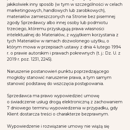
jakikolwiek inny sposób (w tym w szczególności w celach
marketingowych, handlowych lub zarobkowych),
materiałów zamieszczonych na Stronie bez pisemnej
zgody Sprzedawcy albo innej osoby lub podmiotu
trzeciego, któremu przysługują prawa własności
intelektualnej do Materiałów, z wyjątkiem korzystania z
tych Materiałów w ramach dozwolonego użytku, o
którym mowa w przepisach ustawy z dnia 4 lutego 1994
r. o prawie autorskim i prawach pokrewnych (t. j.: Dz. U. z
2019 r. poz. 1231, 2245).
Naruszenie postanowień punktu poprzedzającego
mogłoby stanowić naruszenie prawa, a tym samym
stanowić podstawę do wszczęcia postępowania.
Sprzedawca ma prawo wypowiedzieć umowę
o świadczenie usług drogą elektroniczną z zachowaniem
7 dniowego terminu wypowiedzenia w przypadku, gdy
Klient dostarcza treści o charakterze bezprawnym.
Wypowiedzenie i rozwiązanie umowy nie wiążą się