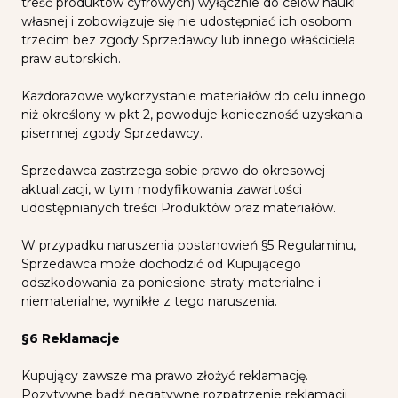
treść produktów cyfrowych) wyłącznie do celów nauki
własnej i zobowiązuje się nie udostępniać ich osobom
trzecim bez zgody Sprzedawcy lub innego właściciela
praw autorskich.
Każdorazowe wykorzystanie materiałów do celu innego
niż określony w pkt 2, powoduje konieczność uzyskania
pisemnej zgody Sprzedawcy.
Sprzedawca zastrzega sobie prawo do okresowej
aktualizacji, w tym modyfikowania zawartości
udostępnianych treści Produktów oraz materiałów.
W przypadku naruszenia postanowień §5 Regulaminu,
Sprzedawca może dochodzić od Kupującego
odszkodowania za poniesione straty materialne i
niematerialne, wynikłe z tego naruszenia.
§6 Reklamacje
Kupujący zawsze ma prawo złożyć reklamację.
Pozytywne bądź negatywne rozpatrzenie reklamacji